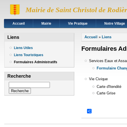
Mairie de Saint Christol de Rodiè
Accueil
Mairie
Vie Pratique
Notre Village
Vous êtes ici
Liens
Accueil
»
Liens
Formulaires Adm
Liens Utiles
Liens Touristiques
Services Eaux et Assa
Formulaires Administratifs
Formulaire Chang
Recherche
Vie Civique
Recherche
Carte d'Itendité
Carte Grise
Share