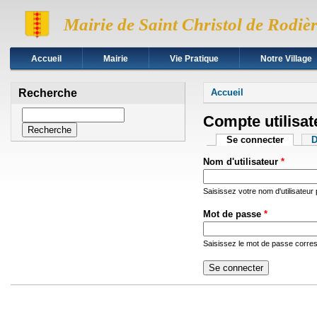
Mairie de Saint Christol de Rodiè
Accueil
Mairie
Vie Pratique
Notre Village
Vous êtes ici
Recherche
Accueil
Recherche
Compte utilisat
Onglets princip
Se connecter
(onglet 
D
Nom d'utilisateur
*
Saisissez votre nom d'utilisateur
Mot de passe
*
Saisissez le mot de passe corresp