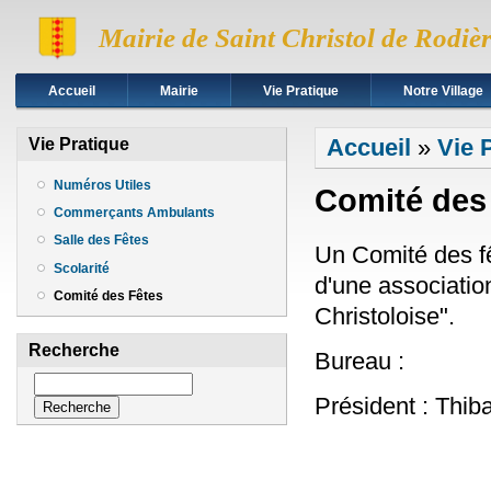
Mairie de Saint Christol de Rodiè
Accueil
Mairie
Vie Pratique
Notre Village
Vous êtes ici
Accueil
»
Vie 
Vie Pratique
Numéros Utiles
Comité des
Commerçants Ambulants
Salle des Fêtes
Un Comité des fê
Scolarité
d'une associatio
Comité des Fêtes
Christoloise".
Recherche
Bureau :
Recherche
Présid
Vice-pré
Trésor