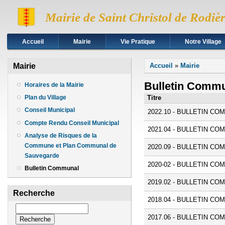
Mairie de Saint Christol de Rodiè
Accueil
Mairie
Vie Pratique
Notre Village
Vous êtes ici
Mairie
Accueil
»
Mairie
Bulletin Comm
Horaires de la Mairie
Titre
Plan du Village
Conseil Municipal
2022.10 - BULLETIN C
Compte Rendu Conseil Municipal
2021.04 - BULLETIN C
Analyse de Risques de la
Commune et Plan Communal de
2020.09 - BULLETIN C
Sauvegarde
2020-02 - BULLETIN C
Bulletin Communal
2019.02 - BULLETIN C
Recherche
2018.04 - BULLETIN C
Recherche
2017.06 - BULLETIN C